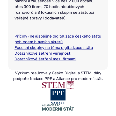
názory a zkušenosti více než 2 000 občanů,
přes 300 firem, 70 hodin hloubkových
rozhovorů a 8 fokusních skupin se zástupci
veřejné správy i dodavatelů.
Příčiny (ne)úspěšné digitalizace českého státu
pohledem hlavních aktérů
Focusní skupiny na téma digitalizace státu
Dotazníkové šetření veřejnosti
Dotazníkové šetření mezi firmami
Výzkum realizovaly Česko.Digital a STEM díky
podpoře Nadace PPF a Aliance pro moderní stát.