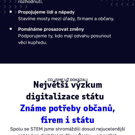
rozhodnutí.
Propojujeme lidi a nápady
Stavíme mosty mezi úřady, firmami a občany.
Pomáháme prosazovat změny
Podporujeme ty, kdo mají odvahu posunout
věci kupředu.
CO JSME UŽ DOKÁZALI
Největší výzkum
digitalizace státu
Známe potřeby občanů,
firem i státu
Spolu se STEM jsme shromáždili dosud nejucelenější