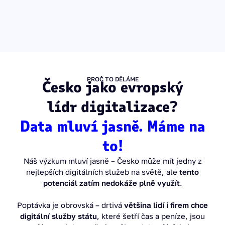
PROČ TO DĚLÁME
Česko jako evropský
lídr digitalizace?
Data mluví jasně. Máme na
to!
Náš výzkum mluví jasně – Česko může mít jedny z
nejlepších digitálních služeb na světě, ale
tento
potenciál zatím nedokáže plně využít
.
Poptávka je obrovská – drtivá
většina lidí i firem chce
digitální služby státu
, které šetří čas a peníze, jsou