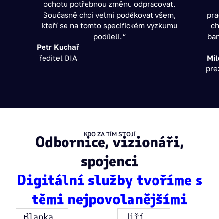
ochotu potřebnou změnu odpracovat.
Současně chci velmi poděkovat všem,
pra
kteří se na tomto specifickém výzkumu
ch
podíleli.“
ban
Petr Kuchař
ředitel DIA
Mil
pre
KDO ZA TÍM STOJÍ
Odbornice, vizionáři,
spojenci
Digitální služby tvoříme s
těmi nejpovolanějšími