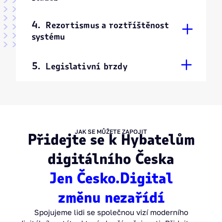
4.
Rezortismus a roztříštěnost
+
systému
+
5.
Legislativní brzdy
JAK SE MŮŽETE ZAPOJIT
Přidejte se k Hybatelům
digitálního Česka
Jen Česko.Digital
změnu nezařídí
Spojujeme lidi se společnou vizí moderního