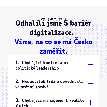
CO JSME ZJISTILI
Odhalili jsme 5 bariér
digitalizace.
Víme, na co se má Česko
zaměřit.
1.
Chybějící kontinuální
+
politický leadership
2.
Nedostatek lidí a dovedností
+
ve státní správě
3.
Chybějící management kvality
+
služeb