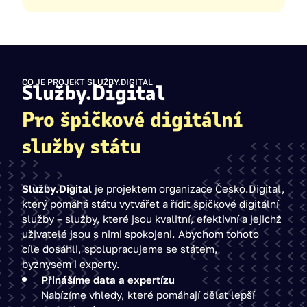
CO JE PROJEKT SLUŽBY.DIGITAL
Služby.Digital
Pro špičkové digitální
služby státu
Služby.Digital
je projektem organizace Česko.Digital,
který pomáhá státu vytvářet a řídit špičkové digitální
služby – služby, které jsou kvalitní, efektivní a jejichž
uživatelé jsou s nimi spokojeni. Abychom tohoto
cíle dosáhli, spolupracujeme se státem,
byznysem i experty.
Přinášíme data a expertízu
Nabízíme vhledy, které pomáhají dělat lepší